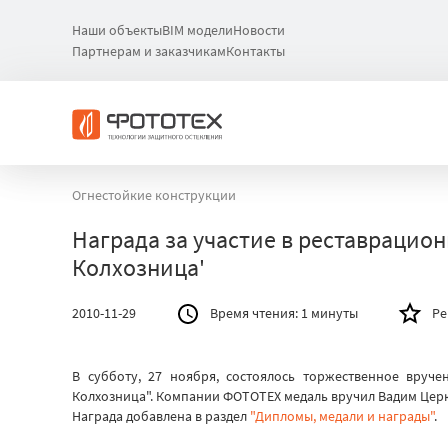
Наши объекты
BIM модели
Новости
Партнерам и заказчикам
Контакты
Огнестойкие конструкции
Награда за участие в реставрацио
Колхозница'
2010-11-29
Время чтения:
1 минуты
Ре
В субботу, 27 ноября, состоялось торжественное вруч
Колхозница". Компании ФОТОТЕХ медаль вручил Вадим Церк
Награда добавлена в раздел
"Дипломы, медали и награды"
.