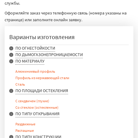
службы.
Оформляйте заказ через телефонную связь (номера указаны на
странице) или заполните онлайн заявку.
Варианты изготовления
ПО ОГНЕСТОЙКОСТИ
ПО ДЫМОГАЗОНЕПРОНИЦАЕМОСТИ
EIW 15
ПО МАТЕРИАЛУ
EIW 30
EIWS 15-90
EIW 45
EIS 15-60
Алюминиевый профиль
EIW 60
Профиль из нержавеющей стали
EIW 90
Сталь
EI 15
ПО ПЛОЩАДИ ОСТЕКЛЕНИЯ
EI 30
EI 45
С сендвичем (глухие)
EI 60
Со стеклом (остекленные)
EI 90
ПО ТИПУ ОТКРЫВАНИЯ
Раздвижные
Распашные
ПО ТИПУ КОНСТРУКЦИИ