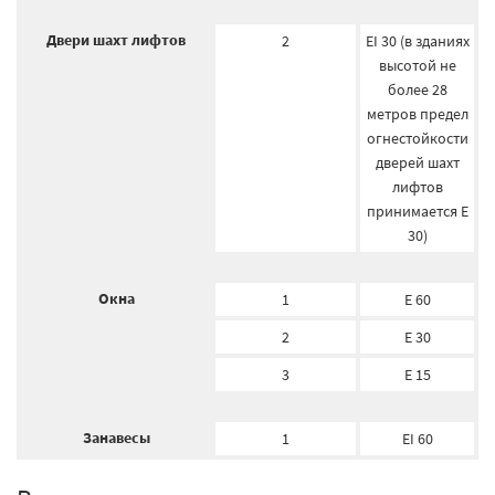
Двери шахт лифтов
2
EI 30 (в зданиях
высотой не
более 28
метров предел
огнестойкости
дверей шахт
лифтов
принимается E
30)
Окна
1
E 60
2
E 30
3
E 15
Занавесы
1
EI 60