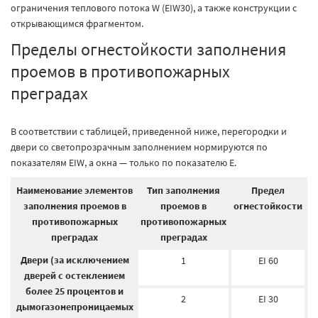
ограничения теплового потока W (EIW30), а также конструкции с
открывающимся фрагментом.
Пределы огнестойкости заполнения
проемов в противопожарных
преградах
В соответствии с таблицей, приведенной ниже, перегородки и
двери со светопрозрачным заполнением нормируются по
показателям EIW, а окна — только по показателю E.
Наименование элементов
Тип заполнения
Предел
заполнения проемов в
проемов в
огнестойкости
противопожарных
противопожарных
преградах
преградах
Двери (за исключением
1
EI 60
дверей с остеклением
более 25 процентов и
2
EI 30
дымогазонепроницаемых