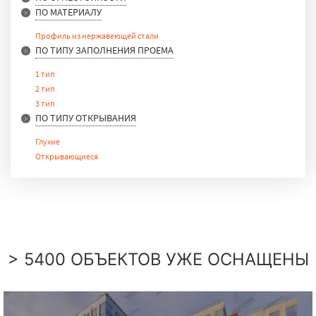
ПО МАТЕРИАЛУ
E 15
E 30
Профиль из нержавеющей стали
E 90
ПО ТИПУ ЗАПОЛНЕНИЯ ПРОЕМА
1 тип
2 тип
3 тип
ПО ТИПУ ОТКРЫВАНИЯ
Глухие
Открывающиеся
> 5400 ОБЪЕКТОВ УЖЕ ОСНАЩЕНЫ