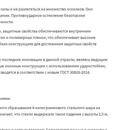
илы и не разлететься на множество осколков. Оно
ение. Противоударное остекление безопаснее
хности.
о, защитные свойства обеспечиваются внутренним
тин и полимерных пленок, что обеспечивает высокие
ойких конструкциях для достижения защитных свойств
е последние инновации в данной отрасли, являясь ведущим
ые оконные конструкции с использованием ударостойких,
водятся в соответствии с новым ГОСТ 30826-2014.
ниями.
ного сбрасывания 4-килограммового стального шара на
ачает, что стекло выдержало такое падение с высоты 1,5 м,
тком и острым топором. Сопоставляя данные о скорости и