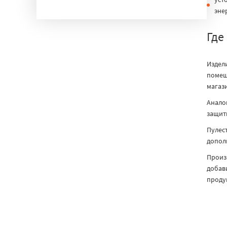
порядке, а с помощью лазера наносить тонкие и
эне
сложные узоры. Подробнее
декор стекол
Где
Издел
помещ
магази
Анало
защиты
Пулест
допол
Произ
добав
продук