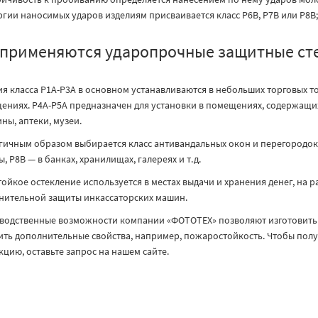
ргии наносимых ударов изделиям присваивается класс Р6В, Р7В или Р8В;
 применяются ударопрочные защитные ст
ия класса Р1А-Р3А в основном устанавливаются в небольших торговых т
ениях. Р4А-Р5А предназначен для установки в помещениях, содержащи
ны, аптеки, музеи.
гичным образом выбирается класс антивандальных окон и перегородок
, Р8В — в банках, хранилищах, галереях и т.д.
ойкое остекление используется в местах выдачи и хранения денег, на р
нительной защиты инкассаторских машин.
водственные возможности компании «ФОТОТЕХ» позволяют изготовить 
ить дополнительные свойства, например, пожаростойкость. Чтобы пол
цию, оставьте запрос на нашем сайте.