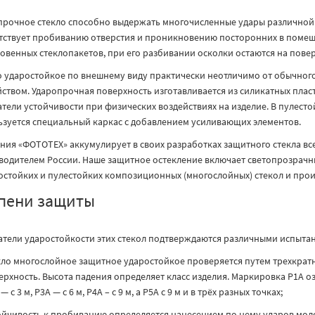
прочное стекло способно выдержать многочисленные удары различной с
тствует пробиванию отверстия и проникновению посторонних в помещ
овенных стеклопакетов, при его разбивании осколки остаются на повер
о ударостойкое по внешнему виду практически неотличимо от обычног
йством. Ударопрочная поверхность изготавливается из силикатных плас
атели устойчивости при физических воздействиях на изделие. В пулест
ьзуется специальный каркас с добавлением усиливающих элементов.
ния «ФОТОТЕХ» аккумулирует в своих разработках защитного стекла вс
водителем России. Наше защитное остекление включает светопрозрачн
остойких и пулестойких композиционных (многослойных) стекол и произ
пени защиты
атели ударостойкости этих стекол подтверждаются различными испыта
кло многослойное защитное ударостойкое проверяется путем трехкрат
ерхность. Высота падения определяет класс изделия. Маркировка Р1А озн
— с 3 м, Р3А — с 6 м, Р4А – с 9 м, а Р5А с 9 м и в трёх разных точках;
ойчивость к пробиванию определяется нанесением по нему ударов моло