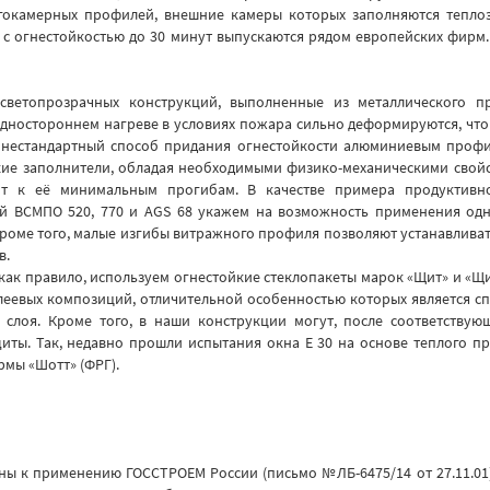
гокамерных профилей, внешние камеры которых заполняются тепл
 с огнестойкостью до 30 минут выпускаются рядом европейских фирм.
 светопрозрачных конструкций, выполненные из металлического 
одностороннем нагреве в условиях пожара сильно деформируются, что
 нестандартный способ придания огнестойкости алюминиевым профи
ие заполнители, обладая необходимыми физико-механическими свой
ит к её минимальным прогибам. В качестве примера продуктивно
 ВСМПО 520, 770 и AGS 68 укажем на возможность применения одно
. Кроме того, малые изгибы витражного профиля позволяют устанавлива
в.
 как правило, используем огнестойкие стеклопакеты марок «Щит» и «Щ
леевых композиций, отличительной особенностью которых является сп
 слоя. Кроме того, в наши конструкции могут, после соответствую
иты. Так, недавно прошли испытания окна Е 30 на основе теплого п
рмы «Шотт» (ФРГ).
ы к применению ГОССТРОЕМ России (письмо №ЛБ-6475/14 от 27.11.01)