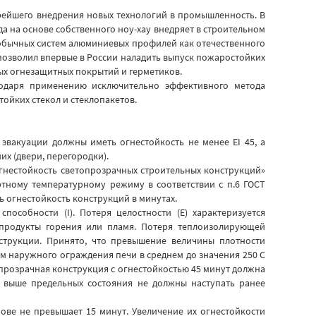
орейшего внедрения новых технологий в промышленность. В
а на основе собственного ноу-хау внедряет в строительном
 обычных систем алюминиевых профилей как отечественного
 позволил впервые в России наладить выпуск пожаростойких
ых огнезащитных покрытий и герметиков.
годаря применению исключительно эффективного метода
ойких стекол и стеклопакетов.
вакуации должны иметь огнестойкость не менее ЕI 45, а
их (двери, перегородки).
гнестойкость светопрозрачных строительных конструкций»
артному температурному режиму в соответствии с п.6 ГОСТ
 огнестойкость конструкций в минутах.
особности (I). Потеря целостности (Е) характеризуется
 продукты горения или пламя. Потеря теплоизолирующей
нструкции. Принято, что превышение величины плотности
ом наружного ограждения печи в среднем до значения 250 С
прозрачная конструкция с огнестойкостью 45 минут должна
х выше предельных состояния не должны наступать ранее
ове не превышает 15 минут. Увеличение их огнестойкости