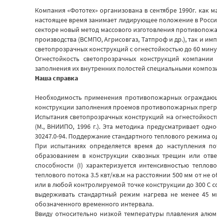
Компания «Фототех» организована в сентябре 1990г. как 
настоящее время занимает лидирующее положение в России 
секторе новый метод массового изготовления противопожа
производства (ВСМПО, Агрисовгаз, Татпроф и др.), так и 
светопрозрачных конструкций с огнестойкостью до 60 мину
Огнестойкость светопрозрачных конструкций компании
заполнения их внутренних полостей специальными композиц
Наша справка
Необходимость применения противопожарных ограждающих
конструкции заполнения проемов противопожарных преград – 
Испытания светопрозрачных конструкций на огнестойкост
(М., ВНИИПО, 1996 г.). Эта методика предусматривает од
30247.0-94. Поддержание стандартного теплового режима о
При испытаниях определяется время до наступления пот
образованием в конструкции сквозных трещин или отве
способности (I) характеризуется интенсивностью тепло
теплового потока 3.5 квт/кв.м на расстоянии 500 мм от н
или в любой контролируемой точке конструкции до 300 С 
выдерживать стандартный режим нагрева не менее 45 ми
обозначенного временного интервала.
Ввиду относительно низкой температуры плавления алюми