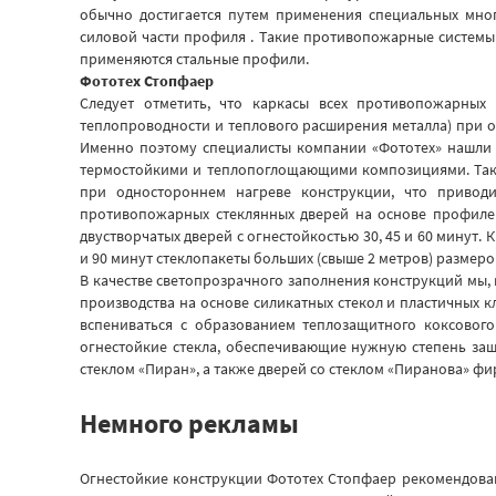
обычно достигается путем применения специальных мно
силовой части профиля . Такие противопожарные системы
применяются стальные профили.
Фототех Стопфаер
Следует отметить, что каркасы всех противопожарных
теплопроводности и теплового расширения металла) при 
Именно поэтому специалисты компании «Фототех» нашли
термостойкими и теплопоглощающими композициями. Так
при одностороннем нагреве конструкции, что привод
противопожарных стеклянных дверей на основе профилей
двустворчатых дверей с огнестойкостью 30, 45 и 60 минут
и 90 минут стеклопакеты больших (свыше 2 метров) размеро
В качестве светопрозрачного заполнения конструкций мы,
производства на основе силикатных стекол и пластичных к
вспениваться с образованием теплозащитного коксового
огнестойкие стекла, обеспечивающие нужную степень защ
стеклом «Пиран», а также дверей со стеклом «Пиранова» фи
Немного рекламы
Огнестойкие конструкции Фототех Стопфаер рекомендован