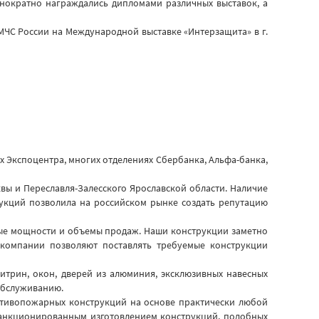
днократно награждались дипломами различных выставок, а
 МЧС России на Международной выставке «Интерзащита» в г.
ях Экспоцентра, многих отделениях Сбербанка, Альфа-банка,
ы и Переславля-Залесского Ярославской области. Наличие
укций позволила на российском рынке создать репутацию
ые мощности и объемы продаж. Наши конструкции заметно
компании позволяют поставлять требуемые конструкции
итрин, окон, дверей из алюминия, эксклюзивных навесных
 обслуживанию.
отивопожарных конструкций на основе практически любой
есанкционированным изготовлением конструкций, подобных