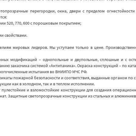
опрозрачные перегородки, окна, двери с пределом огнестойкости EI 
тся:
ии 520, 770, 600 с порошковым покрытием;
ми свойствами.
делиям мировых лидеров. Мы уступаем только в цене. Производстве
ных модификаций – однопольные и двупольные, сплошные и с осте
анию заказчика системой «Антипаника». Окраска конструкций – по ката
многочисленные испытания во ВНИИПО МЧС РФ.
икаты пожарной безопасности и соответствия, выданные органом по
ции как в холодном, так и в теплом исполнении.
 пулестойкие и взломостойкие конструкции для создания операционн
нат. Защитные светопрозрачные конструкции из стальных и алюминиев