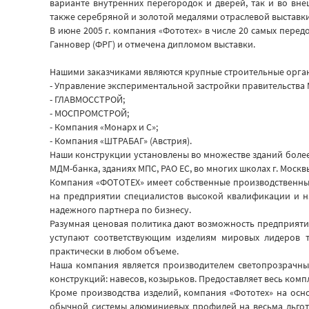
варианте внутренних перегородок и дверей, так и во вн
также серебряной и золотой медалями отраслевой выставки
В июне 2005 г. компания «Фототех» в числе 20 самых пере
Ганновер (ФРГ) и отмечена дипломом выставки.
Нашими заказчиками являются крупные строительные орган
- Управление экспериментальной застройки правительства
- ГЛАВМОССТРОЙ;
- МОСПРОМСТРОЙ;
- Компания «Монарх и С»;
- Компания «ШТРАБАГ» (Австрия).
Наши конструкции установлены во множестве зданий более ч
МДМ-банка, зданиях МПС, РАО ЕС, во многих школах г. Москв
Компания «ФОТОТЕХ» имеет собственные производственные
на предприятии специалистов высокой квалификации и н
надежного партнера по бизнесу.
Разумная ценовая политика дают возможность предприят
уступают соответствующим изделиям мировых лидеров 
практически в любом объеме.
Наша компания является производителем светопрозрачных
конструкций: навесов, козырьков. Предоставляет весь ком
Кроме производства изделий, компания «Фототех» на ос
обычной системы алюминиевых профилей на весьма льготн