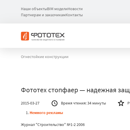
Наши объекты
BIM модели
Новости
Партнерам и заказчикам
Контакты
Огнестойкие конструкции
Фототех стопфаер — надежная защи
2015-03-27
Время чтения:
34 минуты
Р
Немного рекламы
Журнал "Строительство" №1-2 2006