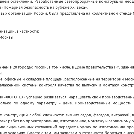
ешнем остеклении. Разработанные светопрозрачные конструкции нео
 «Пожарная безопасность на рубеже ХХI века».
довых организаций России, была представлена на коллективном стенде
изации, в частности:
 Москвы
ем в 20 городах России, в том числе, в Доме правительства РФ, здани
ы.
, офисные и складские площади, расположенные на территории Москв
алаженной системы контроля качества по выпуску и монтажу констр
ию «ФОТОТЕХ» успешно развиваться, наращивать свои производственн
только по одному параметру – цене. Производственные мощности 
 конструкций любой сложности: зимних садов, фасадов, витражей, в
плекс работ по проектированию, изготовлению, монтажу и сервисному
нове лицензионных соглашений передает ноу-хау по изготовлению пр
ых условиях. Вместе с тем, мы заявляем о готовности бороться с н