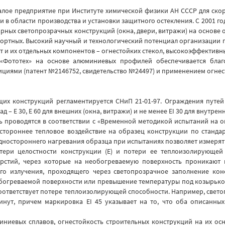
малое предприятие при Институте химической физики АН СССР для ск
в области производства и установки защитного остекления. С 2001 год
рных светопрозрачных конструкций (окна, двери, витражи) на основе
импортных. Высокий научный и технологический потенциал организации
т и их отдельных компонентов – огнестойких стекол, высокоэффективн
 «Фототех» на основе алюминиевых профилей обеспечивается бла
иями (патент №2146752, свидетельство №24497) и применением огнест
 конструкций регламентируется СНиП 21-01-97. Ограждения путей э
Е 30, Е 60 для внешних (окна, витражи) и не менее ЕI 30 для внутренн
ь проводятся в соответствии с «Временной методикой испытаний на о
ностороннее тепловое воздействие на образец конструкции по станд
дностороннего нагревания образца при испытаниях позволяет измерять
ери целостности конструкции (Е) и потери ее теплоизолирующей сп
рстий, через которые на необогреваемую поверхность проникают
вого излучения, проходящего через светопрозрачное заполнение ко
е обогреваемой поверхности или превышение температуры под козырьк
соответствует потере теплоизолирующей способности. Например, свето
нут, причем маркировка EI 45 указывает на то, что оба описанны
ниевых сплавов, огнестойкость строительных конструкций на их осн