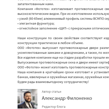
запатентованным нами.
Компания «Фототех» изготавливает противопожарные свет
высокоэстетическим видом. При их изготовлении использую
• узкий (60-65мм) алюминиевый профиль системы ВСМПО сер
• элегантная фурнитура;
• огнестойкое заполнение «ЩИТ» с прекрасными оптически
Наши конструкции по своим свойствам соответствуют из
конструкции практически в любом объеме.
ООО «Фототех» выпускает противопожарные двери различ
укомплектованные замками и доводчиками, а также, по жел
Все изделия компании еще на стадии разработки прошли 
Выпускаемые противопожарные окна и двери имеют сертиф
ООО «Фототех» может изготовить противопожарные конструк
Наша компания в кратчайшие сроки изготовит и установит
банках, ювелирных и оружейных магазинах, оружейных ком
Будем рады взаимовыгодному сотрудничеству!
Автор статьи
Александр Филоненко
Редактор блога