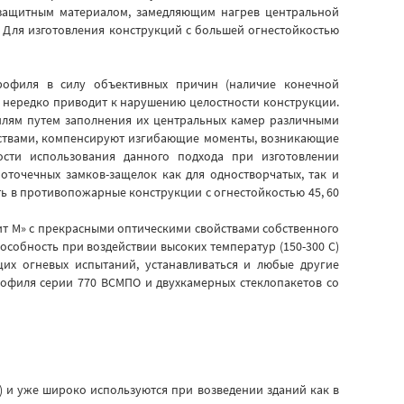
озащитным материалом, замедляющим нагрев центральной
 Для изготовления конструкций с большей огнестойкостью
профиля в силу объективных причин (наличие конечной
 нередко приводит к нарушению целостности конструкции.
лям путем заполнения их центральных камер различными
ствами, компенсируют изгибающие моменты, возникающие
сти использования данного подхода при изготовлении
точечных замков-защелок как для одностворчатых, так и
ть в противопожарные конструкции с огнестойкостью 45, 60
ит М» с прекрасными оптическими свойствами собственного
особность при воздействии высоких температур (150-300 С)
щих огневых испытаний, устанавливаться и любые другие
рофиля серии 770 ВСМПО и двухкамерных стеклопакетов со
 и уже широко используются при возведении зданий как в